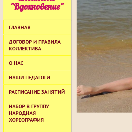
"Вдохновение"
ГЛАВНАЯ
ДОГОВОР И ПРАВИЛА
КОЛЛЕКТИВА
О НАС
НАШИ ПЕДАГОГИ
РАСПИСАНИЕ ЗАНЯТИЙ
НАБОР В ГРУППУ
НАРОДНАЯ
ХОРЕОГРАФИЯ