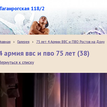
.Таганрогская 118/2
Главная
›
Галерея
›
75 лет 4 Армии ВВС и ПВО Ростов на Дону
4 армия ввс и пво 75 лет (38)
Вернуться к списку