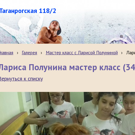
.Таганрогская 118/2
Главная
›
Галерея
›
Мастер класс с Ларисой Полуниной
›
Лари
Лариса Полунина мастер класс (34
Вернуться к списку