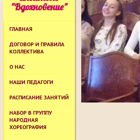
"Вдохновение"
ГЛАВНАЯ
ДОГОВОР И ПРАВИЛА
КОЛЛЕКТИВА
О НАС
НАШИ ПЕДАГОГИ
РАСПИСАНИЕ ЗАНЯТИЙ
НАБОР В ГРУППУ
НАРОДНАЯ
ХОРЕОГРАФИЯ