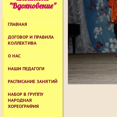
"Вдохновение"
ГЛАВНАЯ
ДОГОВОР И ПРАВИЛА
КОЛЛЕКТИВА
О НАС
НАШИ ПЕДАГОГИ
РАСПИСАНИЕ ЗАНЯТИЙ
НАБОР В ГРУППУ
НАРОДНАЯ
ХОРЕОГРАФИЯ