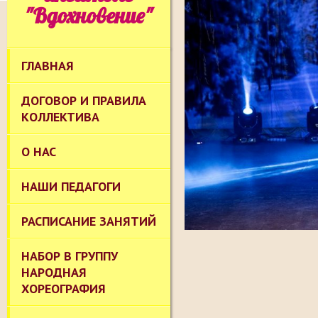
"Вдохновение"
ГЛАВНАЯ
ДОГОВОР И ПРАВИЛА
КОЛЛЕКТИВА
О НАС
НАШИ ПЕДАГОГИ
РАСПИСАНИЕ ЗАНЯТИЙ
НАБОР В ГРУППУ
НАРОДНАЯ
ХОРЕОГРАФИЯ