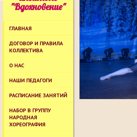
"Вдохновение"
ГЛАВНАЯ
ДОГОВОР И ПРАВИЛА
КОЛЛЕКТИВА
О НАС
НАШИ ПЕДАГОГИ
РАСПИСАНИЕ ЗАНЯТИЙ
НАБОР В ГРУППУ
НАРОДНАЯ
ХОРЕОГРАФИЯ