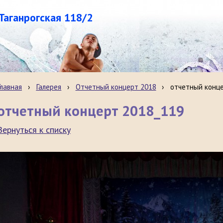
.Таганрогская 118/2
Главная
›
Галерея
›
Отчетный концерт 2018
›
отчетный конц
отчетный концерт 2018_119
Вернуться к списку