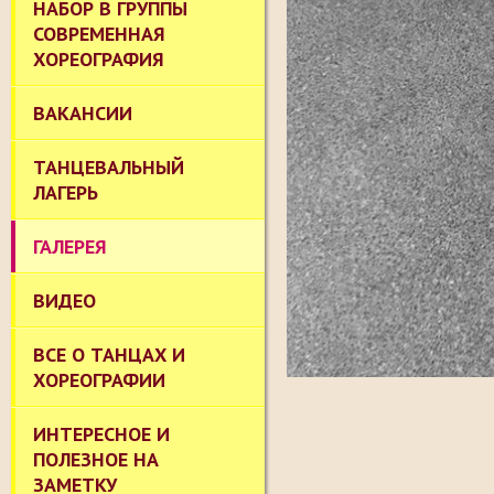
НАБОР В ГРУППЫ
СОВРЕМЕННАЯ
ХОРЕОГРАФИЯ
ВАКАНСИИ
ТАНЦЕВАЛЬНЫЙ
ЛАГЕРЬ
ГАЛЕРЕЯ
ВИДЕО
ВСЕ О ТАНЦАХ И
ХОРЕОГРАФИИ
ИНТЕРЕСНОЕ И
ПОЛЕЗНОЕ НА
ЗАМЕТКУ