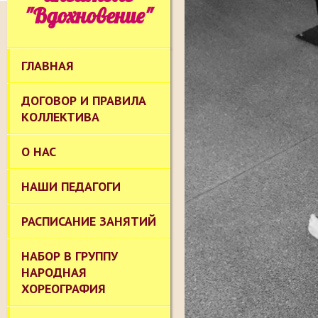
"Вдохновение"
ГЛАВНАЯ
ДОГОВОР И ПРАВИЛА
КОЛЛЕКТИВА
О НАС
НАШИ ПЕДАГОГИ
РАСПИСАНИЕ ЗАНЯТИЙ
НАБОР В ГРУППУ
НАРОДНАЯ
ХОРЕОГРАФИЯ