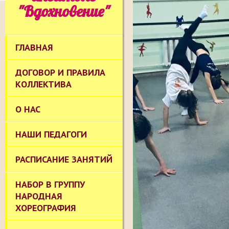
"Вдохновение"
ГЛАВНАЯ
ДОГОВОР И ПРАВИЛА
КОЛЛЕКТИВА
О НАС
НАШИ ПЕДАГОГИ
РАСПИСАНИЕ ЗАНЯТИЙ
НАБОР В ГРУППУ
НАРОДНАЯ
ХОРЕОГРАФИЯ