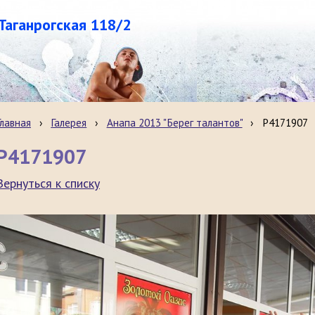
.Таганрогская 118/2
Главная
›
Галерея
›
Анапа 2013 "Берег талантов"
›
P4171907
P4171907
Вернуться к списку