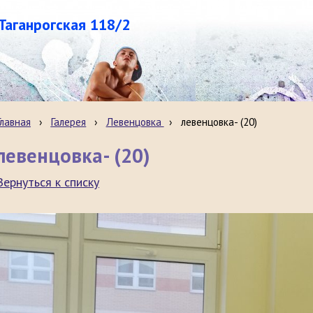
.Таганрогская 118/2
Главная
›
Галерея
›
Левенцовка
›
левенцовка- (20)
левенцовка- (20)
Вернуться к списку