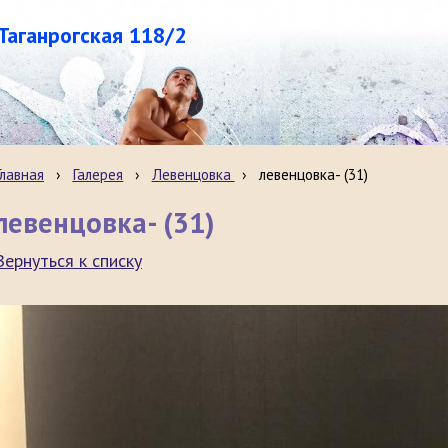
.Таганрогская 118/2
Главная
›
Галерея
›
Левенцовка
›
левенцовка- (31)
левенцовка- (31)
Вернуться к списку