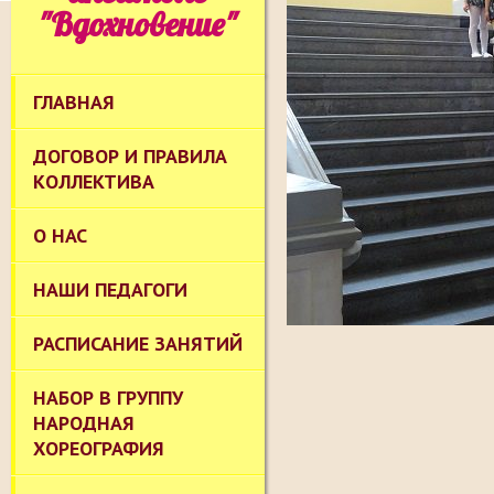
"Вдохновение"
ГЛАВНАЯ
ДОГОВОР И ПРАВИЛА
КОЛЛЕКТИВА
О НАС
НАШИ ПЕДАГОГИ
РАСПИСАНИЕ ЗАНЯТИЙ
НАБОР В ГРУППУ
НАРОДНАЯ
ХОРЕОГРАФИЯ