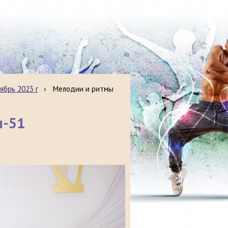
ябрь 2023 г
›
Мелодии и ритмы
ы-51