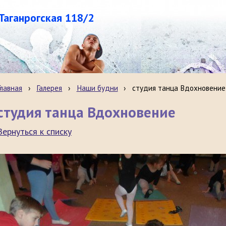
.Таганрогская 118/2
Главная
›
Галерея
›
Наши будни
›
студия танца Вдохновение
студия танца Вдохновение
Вернуться к списку