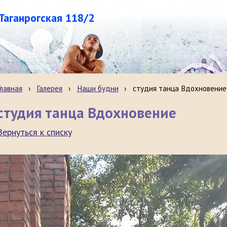
.Таганрогская 118/2
Главная
›
Галерея
›
Наши будни
›
студия танца Вдохновение
студия танца Вдохновение
Вернуться к списку