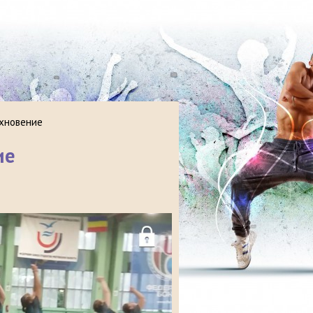
хновение
ие