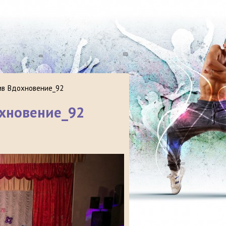
ив Вдохновение_92
охновение_92