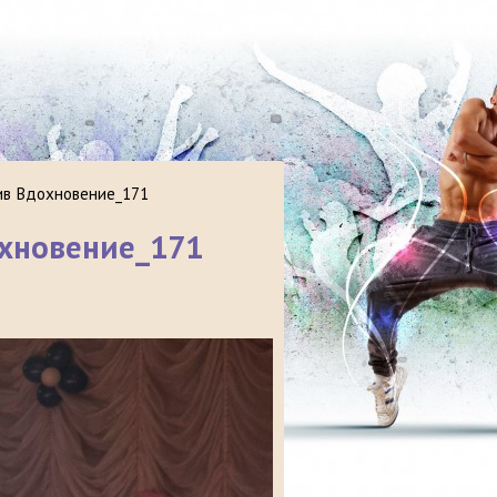
ив Вдохновение_171
охновение_171