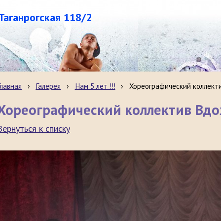
.Таганрогская 118/2
Главная
›
Галерея
›
Нам 5 лет !!!
›
Хореографический коллект
Хореографический коллектив Вд
Вернуться к списку