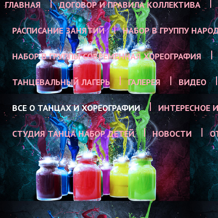
ГЛАВНАЯ
ДОГОВОР И ПРАВИЛА КОЛЛЕКТИВА
РАСПИСАНИЕ ЗАНЯТИЙ
НАБОР В ГРУППУ НАРО
НАБОР В ГРУППЫ СОВРЕМЕННАЯ ХОРЕОГРАФИЯ
ТАНЦЕВАЛЬНЫЙ ЛАГЕРЬ
ГАЛЕРЕЯ
ВИДЕО
ВСЕ О ТАНЦАХ И ХОРЕОГРАФИИ
ИНТЕРЕСНОЕ И
СТУДИЯ ТАНЦА НАБОР ДЕТЕЙ
НОВОСТИ
О