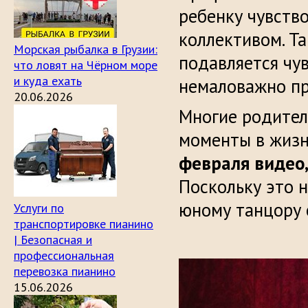
ребенку чувств
коллективом. Та
Морская рыбалка в Грузии:
подавляется чув
что ловят на Чёрном море
и куда ехать
немаловажно пр
20.06.2026
Многие родител
моменты в жиз
февраля видео
Поскольку это н
юному танцору 
Услуги по
транспортировке пианино
| Безопасная и
профессиональная
перевозка пианино
15.06.2026