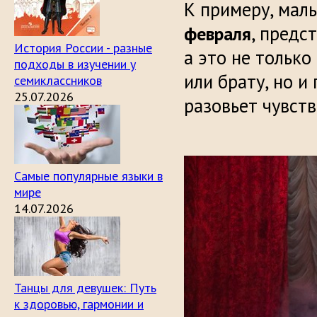
К примеру, мал
, предс
февраля
История России - разные
а это не тольк
подходы в изучении у
или брату, но и
семиклассников
25.07.2026
разовьет чувст
Самые популярные языки в
мире
14.07.2026
Танцы для девушек: Путь
к здоровью, гармонии и