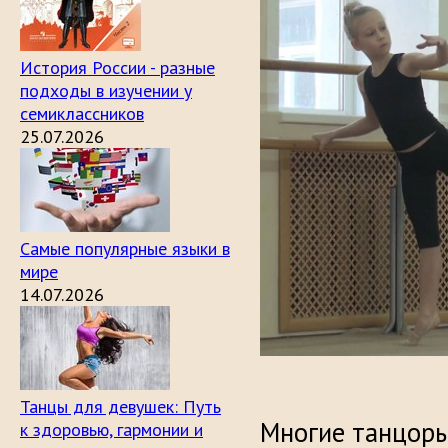
История России - разные
подходы в изучении у
семиклассников
25.07.2026
Самые популярные языки в
мире
14.07.2026
Танцы для девушек: Путь
Многие танцоры
к здоровью, гармонии и