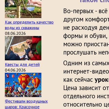
Во-первых - всё
другом комфорт
Как определить качество
не расходуя де
воды из скважины
08.06.2026
формы и обуви,
можно приостан
прослушать неп
Одним из самых
Квесты для детей
интернет-видео 
04.06.2026
как сейчас
урок
Цена зависит о
отдельного инс
Фестивали воздушных
относительно ц
шаров: Красочное