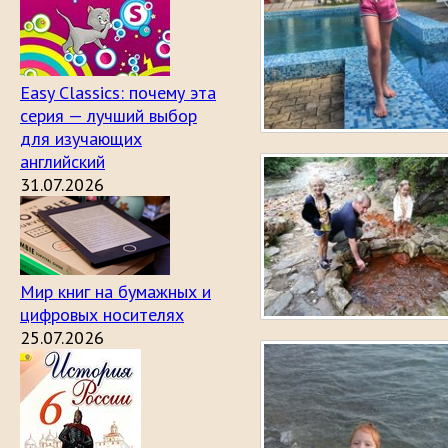
Easy Classics: почему эта
серия — лучший выбор
для изучающих
английский
31.07.2026
Мир книг на бумажных и
цифровых носителях
25.07.2026