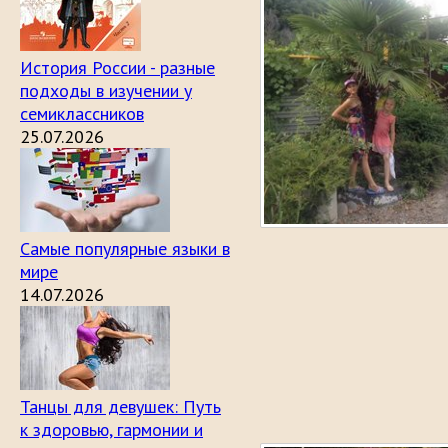
История России - разные
подходы в изучении у
семиклассников
25.07.2026
Самые популярные языки в
мире
14.07.2026
Танцы для девушек: Путь
к здоровью, гармонии и