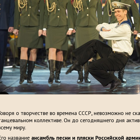
Говоря о творчестве во времена СССР, невозможно не ск
танцевальном коллективе. Он до сегодняшнего дня актив
всему миру.
Его название
ансамбль песни и пляски Российской армии