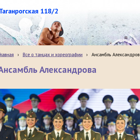
.Таганрогская 118/2
Главная
›
Все о танцах и хореографии
›
Ансамбль Александров
Ансамбль Александрова