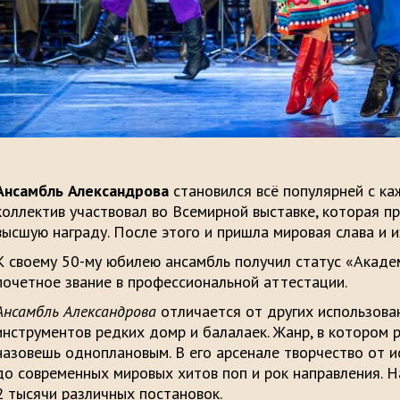
Ансамбль Александрова
становился всё популярней с к
коллектив участвовал во Всемирной выставке, которая п
высшую награду. После этого и пришла мировая слава и и
К своему 50-му юбилею ансамбль получил статус «Акаде
почетное звание в профессиональной аттестации.
Ансамбль Александрова
отличается от других использова
инструментов редких домр и балалаек. Жанр, в котором р
назовешь одноплановым. В его арсенале творчество от и
до современных мировых хитов поп и рок направления. Н
2 тысячи различных постановок.