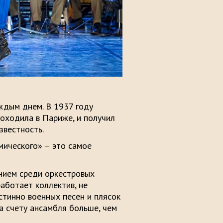
аждым днем. В 1937 году
роходила в Париже, и получил
звестность.
мического» – это самое
нием среди оркестровых
аботает коллектив, не
стинно военных песен и плясок
а счету ансамбля больше, чем