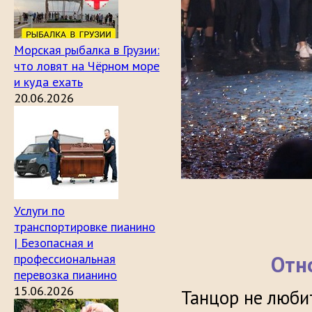
Морская рыбалка в Грузии:
что ловят на Чёрном море
и куда ехать
20.06.2026
Услуги по
транспортировке пианино
| Безопасная и
Отн
профессиональная
перевозка пианино
15.06.2026
Танцор не люби