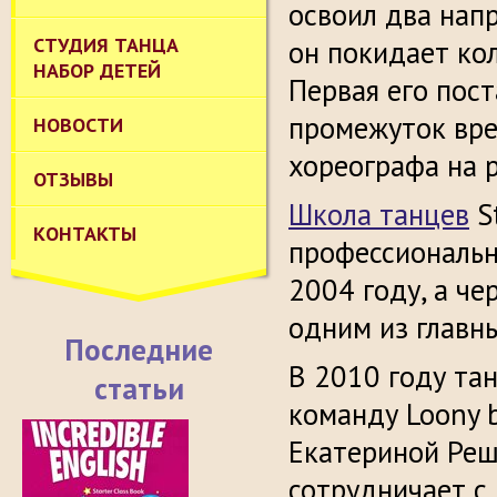
освоил два нап
СТУДИЯ ТАНЦА
он покидает ко
НАБОР ДЕТЕЙ
Первая его пост
промежуток вре
НОВОСТИ
хореографа на 
ОТЗЫВЫ
Школа танцев
St
КОНТАКТЫ
профессионально
2004 году, а че
одним из главны
Последние
В 2010 году та
статьи
команду Loony 
Екатериной Реш
сотрудничает с