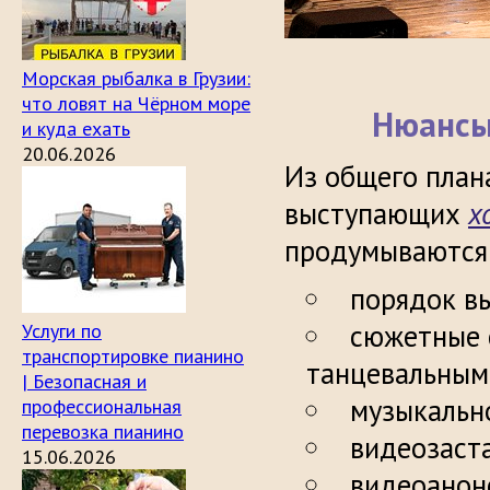
Морская рыбалка в Грузии:
что ловят на Чёрном море
Нюансы
и куда ехать
20.06.2026
Из общего план
выступающих
х
продумываются 
порядок в
сюжетные 
Услуги по
транспортировке пианино
танцевальным
| Безопасная и
музыкальн
профессиональная
перевозка пианино
видеозаст
15.06.2026
видеоанонс