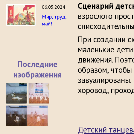
Сценарий детс
06.05.2024
взрослого прос
Мир, труд,
май!
снисходительны
При создании с
маленькие дети
движения. Поэт
Последние
образом, чтобы
изображения
завуалированы.
хоровод, проход
Детский танцев