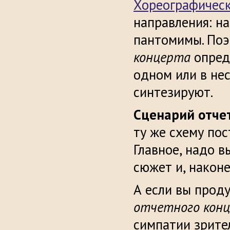
Хореографическ
направления: на
пантомимы. По
концерта
опреде
одном или в не
синтезируют.
Сценарий отче
ту же схему пос
Главное, надо в
сюжет и, наконе
А если вы прод
отчетного кон
симпатии зрите