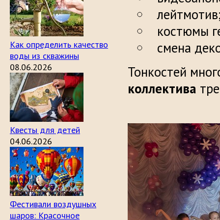
лейтмотив
костюмы г
Как определить качество
смена дек
воды из скважины
08.06.2026
Тонкостей мног
коллектива
тре
Квесты для детей
04.06.2026
Фестивали воздушных
шаров: Красочное