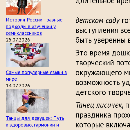
длительное 
детском саду
го
История России - разные
подходы в изучении у
выступления вс
семиклассников
быть уверенны в
25.07.2026
Это время дошк
творческий пот
окружающего ми
Самые популярные языки в
мире
возможность у
14.07.2026
детского творче
Танец лисичек
,
п
праздника прох
Танцы для девушек: Путь
которые включа
к здоровью, гармонии и