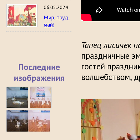
06.05.2024
Мир, труд,
май!
Танец лисичек н
праздничные эмо
гостей праздни
Последние
волшебством, д
изображения