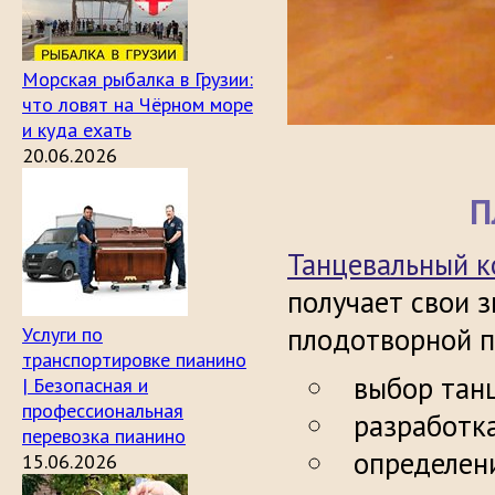
Морская рыбалка в Грузии:
что ловят на Чёрном море
и куда ехать
20.06.2026
П
Танцевальный к
получает свои з
плодотворной п
Услуги по
транспортировке пианино
выбор тан
| Безопасная и
профессиональная
разработк
перевозка пианино
определен
15.06.2026