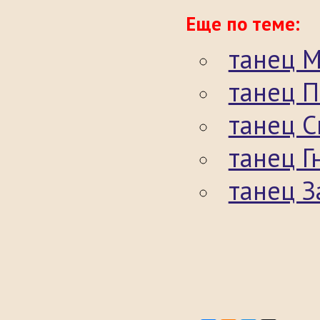
Еще по теме:
танец 
танец П
танец С
танец Г
танец З