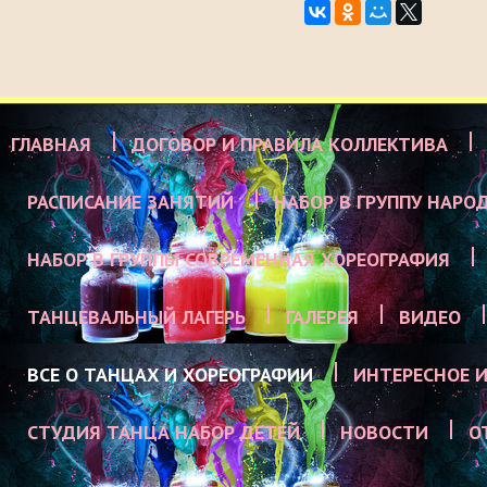
ГЛАВНАЯ
ДОГОВОР И ПРАВИЛА КОЛЛЕКТИВА
РАСПИСАНИЕ ЗАНЯТИЙ
НАБОР В ГРУППУ НАРО
НАБОР В ГРУППЫ СОВРЕМЕННАЯ ХОРЕОГРАФИЯ
ТАНЦЕВАЛЬНЫЙ ЛАГЕРЬ
ГАЛЕРЕЯ
ВИДЕО
ВСЕ О ТАНЦАХ И ХОРЕОГРАФИИ
ИНТЕРЕСНОЕ И
СТУДИЯ ТАНЦА НАБОР ДЕТЕЙ
НОВОСТИ
О