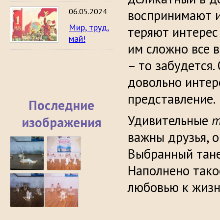
06.05.2024
воспринимают 
Мир, труд,
теряют интерес
май!
им сложно все 
– то забудется.
довольно интер
представление.
Последние
Удивительные
т
изображения
важны друзья, 
Выбранный тане
Наполнено тако
любовью к жизн