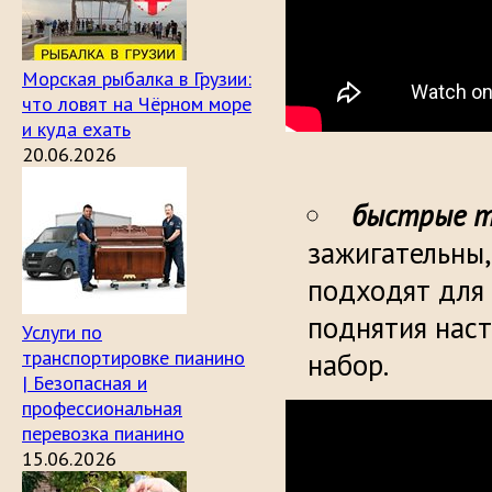
Морская рыбалка в Грузии:
что ловят на Чёрном море
и куда ехать
20.06.2026
быстрые т
зажигательны,
подходят для 
поднятия наст
Услуги по
транспортировке пианино
набор.
| Безопасная и
профессиональная
перевозка пианино
15.06.2026