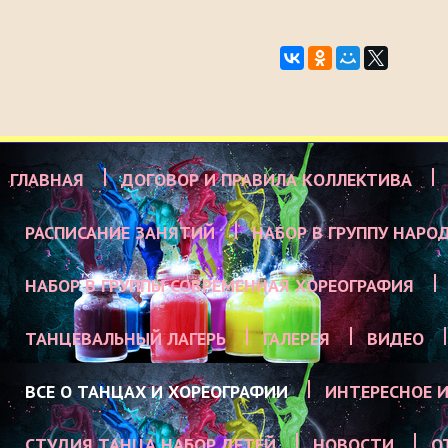
ГЛАВНАЯ
ДОГОВОР И ПРАВИЛА КОЛЛЕКТИВА
РАСПИСАНИЕ ЗАНЯТИЙ
НАБОР В ГРУППУ НАРО
НАБОР В ГРУППЫ СОВРЕМЕННАЯ ХОРЕОГРАФИЯ
ТАНЦЕВАЛЬНЫЙ ЛАГЕРЬ
ГАЛЕРЕЯ
ВИДЕО
ВСЕ О ТАНЦАХ И ХОРЕОГРАФИИ
ИНТЕРЕСНОЕ И
СТУДИЯ ТАНЦА НАБОР ДЕТЕЙ
НОВОСТИ
О