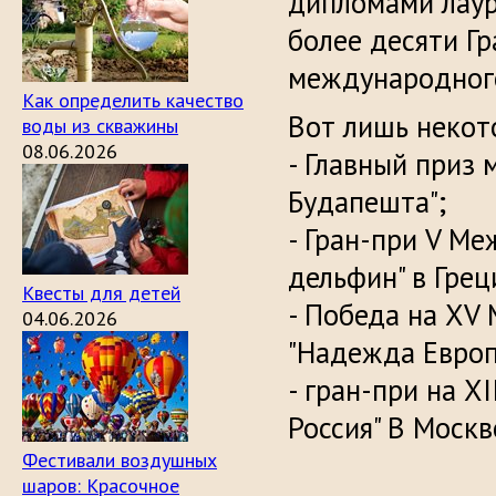
дипломами лау
более десяти Г
международного
Как определить качество
Вот лишь некот
воды из скважины
08.06.2026
- Главный приз
Будапешта";
- Гран-при V М
дельфин" в Грец
Квесты для детей
- Победа на ХV
04.06.2026
"Надежда Евро
- гран-при на 
Россия" В Москв
Фестивали воздушных
шаров: Красочное