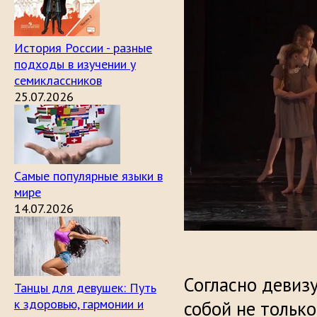
История России - разные
подходы в изучении у
семиклассников
25.07.2026
Самые популярные языки в
мире
14.07.2026
Согласно девиз
Танцы для девушек: Путь
к здоровью, гармонии и
собой не только