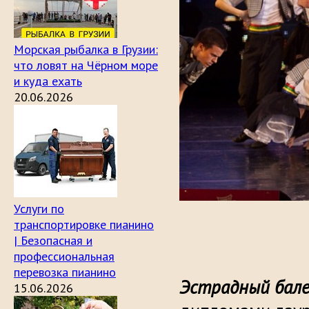
Морская рыбалка в Грузии:
что ловят на Чёрном море
и куда ехать
20.06.2026
Услуги по
транспортировке пианино
| Безопасная и
профессиональная
перевозка пианино
Эстрадный бале
15.06.2026