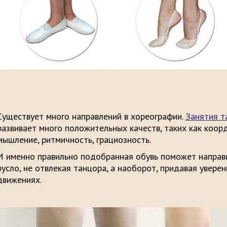
Существует много направлений в хореографии.
Занятия т
развивает много положительных качеств, таких как коор
мышление, ритмичность, грациозность.
И именно правильно подобранная обувь поможет направи
русло, не отвлекая танцора, а наоборот, придавая уверен
движениях.