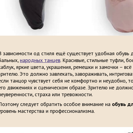
В зависимости од стиля ещё существует удобная обувь 
бальных,
народных танцев
. Красивые, стильные туфли, б
каблук, яркие цвета, украшения, ремешки и замочки – всё
зрителю. Это должно завлекать, завораживать, интригова
если танцор чувствует себя не комфортно и неудобно, т
его движениях и сценическом образе. Зрителю не должн
неуверенности, страха или тревожности.
Поэтому следует обратить особое внимание на
обувь д
уровень мастерства и профессионализма.