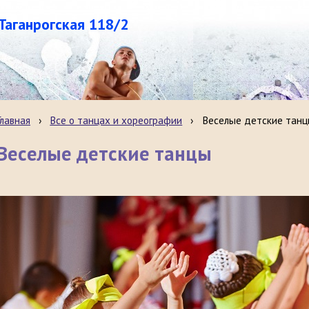
.Таганрогская 118/2
Главная
›
Все о танцах и хореографии
›
Веселые детские танц
Веселые детские танцы