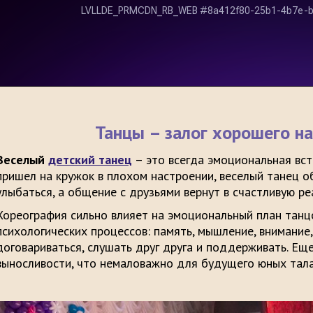
Танцы – залог хорошего н
Веселый
детский танец
– это всегда эмоциональная вст
пришел на кружок в плохом настроении, веселый танец о
улыбаться, а общение с друзьями вернут в счастливую ре
Хореография сильно влияет на эмоциональный план танцо
психологических процессов: память, мышление, внимание,
договариваться, слушать друг друга и поддерживать. Ещ
выносливости, что немаловажно для будущего юных тала