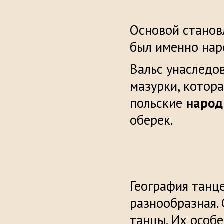
Основой становл
был именно нар
Вальс унаследов
мазурки, котора
польские
народ
оберек.
География танц
разнообразная.
танцы. Их особ