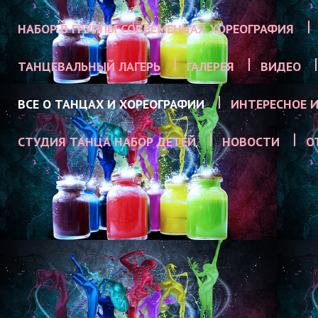
НАБОР В ГРУППЫ СОВРЕМЕННАЯ ХОРЕОГРАФИЯ
ТАНЦЕВАЛЬНЫЙ ЛАГЕРЬ
ГАЛЕРЕЯ
ВИДЕО
ВСЕ О ТАНЦАХ И ХОРЕОГРАФИИ
ИНТЕРЕСНОЕ И
СТУДИЯ ТАНЦА НАБОР ДЕТЕЙ
НОВОСТИ
О