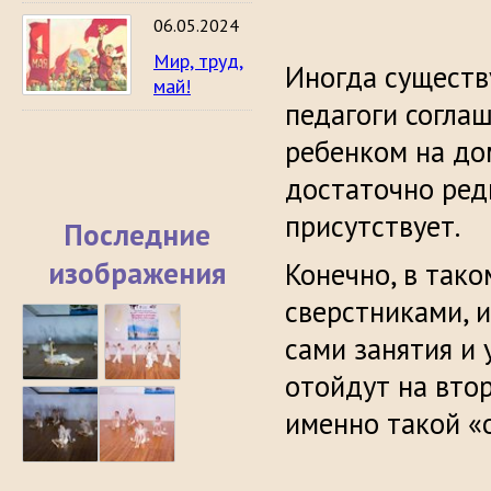
06.05.2024
Мир, труд,
Иногда существ
май!
педагоги согла
ребенком на дом
достаточно ред
присутствует.
Последние
изображения
Конечно, в тако
сверстниками, и
сами занятия и 
отойдут на вто
именно такой «