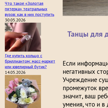
Что такое «Золотая
пятерка» театральных
вузов: как в них поступить
30.05.2026
Танцы для д
Где купить кольцо с
бриллиантом: масс-маркет
Если информаци
или ювелирный бутик?
негативных стор
14.05.2026
Учреждение сущ
промежуток вре
значит, ваш ре
умения, что и в