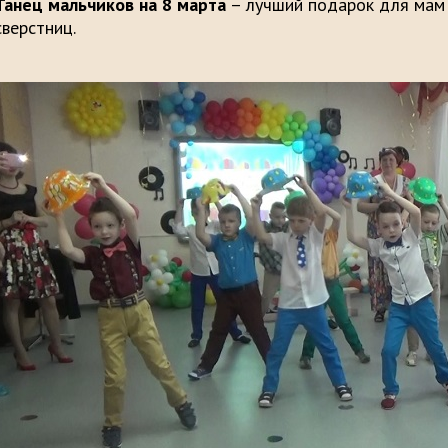
Танец
мальчиков на 8 марта
– лучший подарок для мам 
сверстниц.