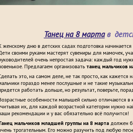
Танец на 8 марта
в детск
К женскому дню в детских садах подготовка начинается 
Дети своими руками мастерят сувениры для мамочек, учат
руководителей очень непростая задача: каждый год нуж
новенькое. Предлагаем организовать
танец мальчиков н
Сделать это, на самом деле, не так просто, как кажется 
мальчики гораздо менее послушные и не такие музыкальн
придется работать дольше, но результат, поверьте, порад
Возрастные особенности малышей сильно отличаются в к
учитывая их, для каждой возрастной категории нужно на
наши рекомендации и у вас обязательно всё получится!
Танец мальчиков младшей группы на 8 марта
должен б
очень трогательным. Его можно разучить под любую песн