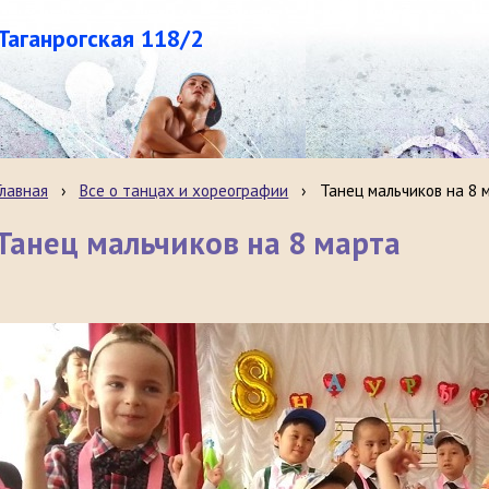
.Таганрогская 118/2
Главная
›
Все о танцах и хореографии
›
Танец мальчиков на 8 
Танец мальчиков на 8 марта