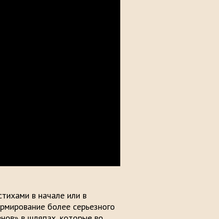
тихами в начале или в
ормирование более серьезного
нов» в шляпах, которые во