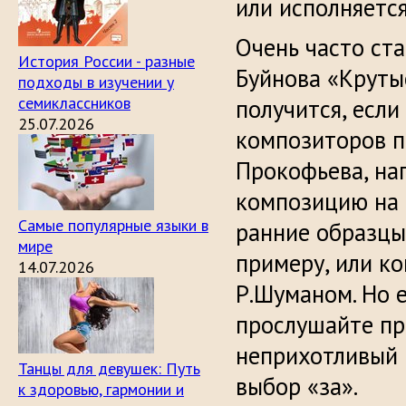
или исполняется
Очень часто ст
История России - разные
Буйнова «Круты
подходы в изучении у
семиклассников
получится, есл
25.07.2026
композиторов п.
Прокофьева, на
композицию на 
Самые популярные языки в
ранние образцы 
мире
примеру, или к
14.07.2026
Р.Шуманом. Но е
прослушайте пр
неприхотливый 
Танцы для девушек: Путь
выбор «за».
к здоровью, гармонии и