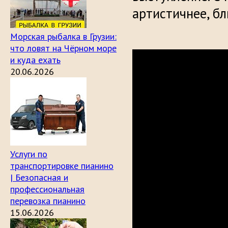
артистичнее, бл
Морская рыбалка в Грузии:
что ловят на Чёрном море
и куда ехать
20.06.2026
Услуги по
транспортировке пианино
| Безопасная и
профессиональная
перевозка пианино
15.06.2026