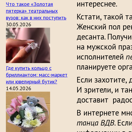
интереснее.
Что такое «Золотая
пятерка» театральных
Кстати, такой т
вузов: как в них поступить
30.05.2026
Женский пол ре
десанта. Получ
на мужской пра
исполнителей
п
планируете орга
Где купить кольцо с
бриллиантом: масс-маркет
Если захотите, 
или ювелирный бутик?
И зрители, и т
14.05.2026
доставит радос
В интернете мн
танца ВДВ
. Ес