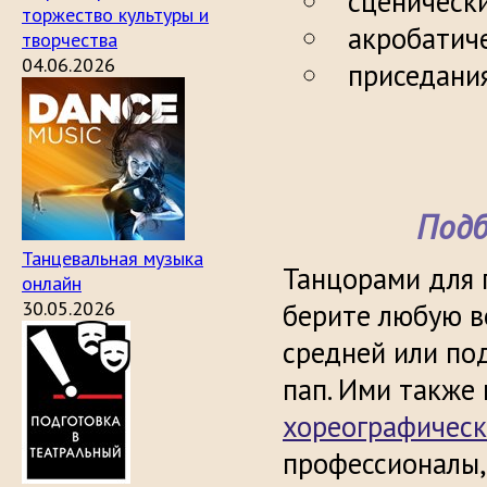
сценическ
торжество культуры и
акробатиче
творчества
04.06.2026
приседания
Подб
Танцевальная музыка
Танцорами для 
онлайн
30.05.2026
берите любую в
средней или по
пап. Ими также
хореографическ
профессионалы,