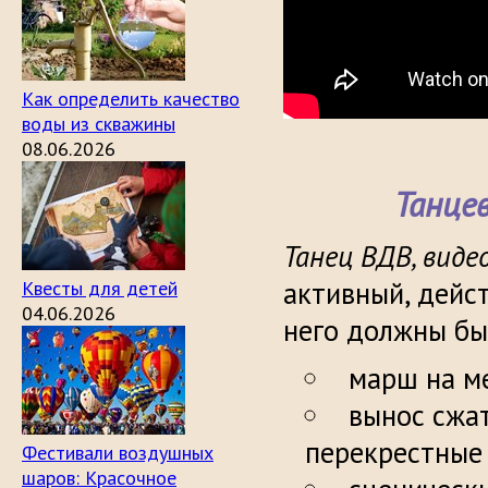
Как определить качество
воды из скважины
08.06.2026
Танце
Танец ВДВ, виде
активный, дейс
Квесты для детей
04.06.2026
него должны бы
марш на ме
вынос сжат
перекрестные
Фестивали воздушных
шаров: Красочное