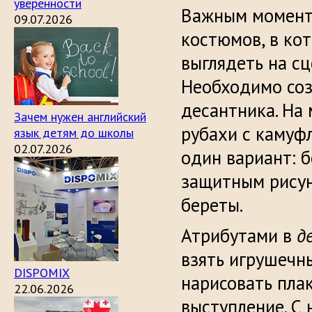
уверенности
Важным моменто
09.07.2026
костюмов, в ко
выглядеть на сц
Необходимо соз
десантника. На
Зачем нужен английский
рубахи с камуф
язык детям до школы
02.07.2026
один вариант: б
защитным рисун
береты.
Атрибутами в
д
взять игрушечн
DISPOMIX
нарисовать пла
22.06.2026
выступление. С