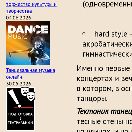
(одновре
торжество культуры и
творчества
04.06.2026
hard style
акробатическ
гимнастическ
Именно первые 
Танцевальная музыка
концертах и веч
онлайн
30.05.2026
в котором, в о
танцоры.
Тектоник тане
тесные стены но
на улицах, и н