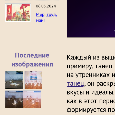
06.05.2024
Мир, труд,
май!
Последние
Каждый из выше
изображения
примеру, танец
на утренниках и
танец
, он раск
вкусы и идеалы.
как в этот пери
формируется по