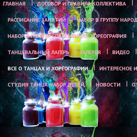
ГЛАВНАЯ
ДОГОВОР И ПРАВИЛА КОЛЛЕКТИВА
РАСПИСАНИЕ ЗАНЯТИЙ
НАБОР В ГРУППУ НАРО
НАБОР В ГРУППЫ СОВРЕМЕННАЯ ХОРЕОГРАФИЯ
ТАНЦЕВАЛЬНЫЙ ЛАГЕРЬ
ГАЛЕРЕЯ
ВИДЕО
ВСЕ О ТАНЦАХ И ХОРЕОГРАФИИ
ИНТЕРЕСНОЕ И
СТУДИЯ ТАНЦА НАБОР ДЕТЕЙ
НОВОСТИ
О