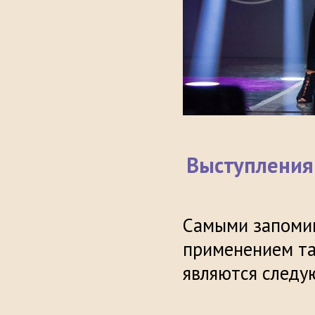
Выступления 
Самыми запомин
применением так
являются следу