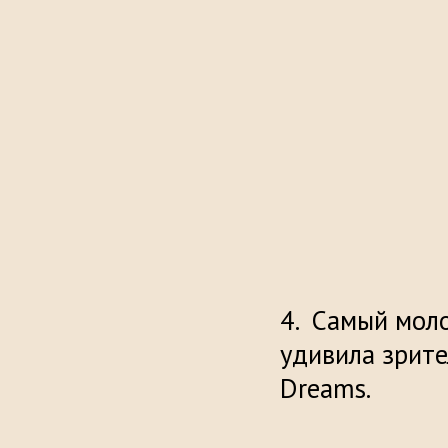
Самый моло
удивила зрите
D