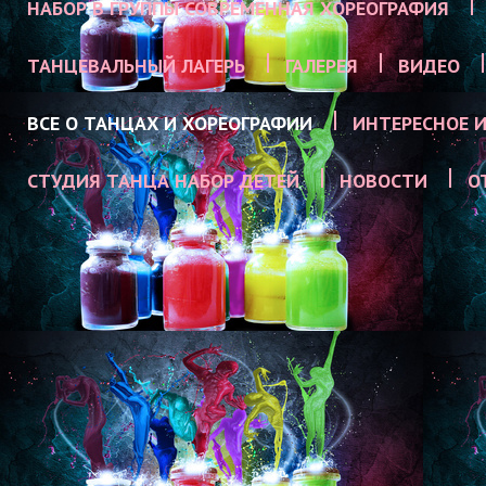
НАБОР В ГРУППЫ СОВРЕМЕННАЯ ХОРЕОГРАФИЯ
ТАНЦЕВАЛЬНЫЙ ЛАГЕРЬ
ГАЛЕРЕЯ
ВИДЕО
ВСЕ О ТАНЦАХ И ХОРЕОГРАФИИ
ИНТЕРЕСНОЕ И
СТУДИЯ ТАНЦА НАБОР ДЕТЕЙ
НОВОСТИ
О