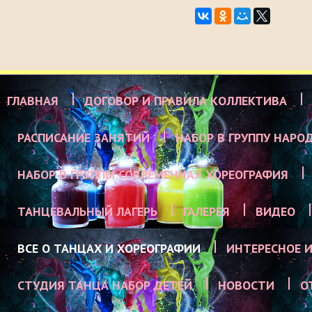
ГЛАВНАЯ
ДОГОВОР И ПРАВИЛА КОЛЛЕКТИВА
РАСПИСАНИЕ ЗАНЯТИЙ
НАБОР В ГРУППУ НАРО
НАБОР В ГРУППЫ СОВРЕМЕННАЯ ХОРЕОГРАФИЯ
ТАНЦЕВАЛЬНЫЙ ЛАГЕРЬ
ГАЛЕРЕЯ
ВИДЕО
ВСЕ О ТАНЦАХ И ХОРЕОГРАФИИ
ИНТЕРЕСНОЕ И
СТУДИЯ ТАНЦА НАБОР ДЕТЕЙ
НОВОСТИ
О