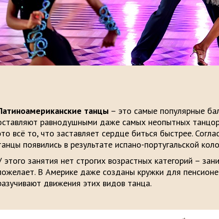
Латиноамериканские танцы
– это самые популярные бал
оставляют равнодушными даже самых неопытных танцоров
это всё то, что заставляет сердце биться быстрее. Согл
танцы появились в результате испано-португальской коло
У этого занятия нет строгих возрастных категорий – зан
пожелает. В Америке даже созданы кружки для пенсионер
разучивают движения этих видов танца.