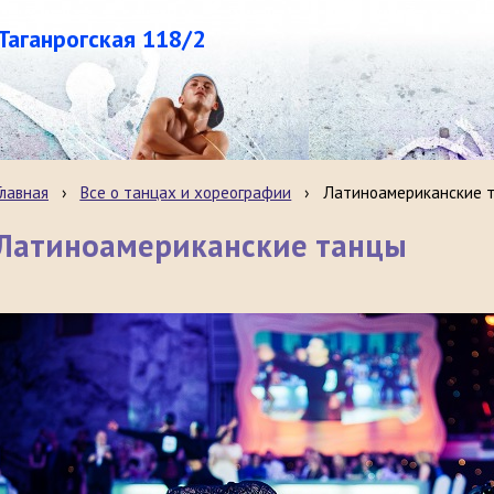
.Таганрогская 118/2
Главная
›
Все о танцах и хореографии
›
Латиноамериканские 
Латиноамериканские танцы