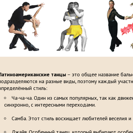
Латиноамериканские танцы
– это общее название бальн
подразделяются на разные виды, поэтому каждый участ
определённый стиль:
Ча-ча-ча. Один из самых популярных, так как движ
синхронно, с интересным
Самба. Этот стиль восхищает любителей вес
Джайв. Особенный танец, который выбирают особен