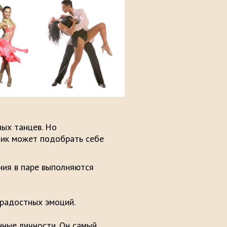
ых танцев. Но
ник может подобрать себе
ения в паре выполняются
и переходами.​
елия и радостных эмоций.​
ные личности. Он самый