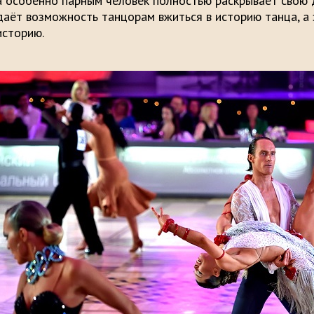
а особенно парным человек полностью раскрывает свою 
даёт возможность танцорам вжиться в историю танца, а 
историю.