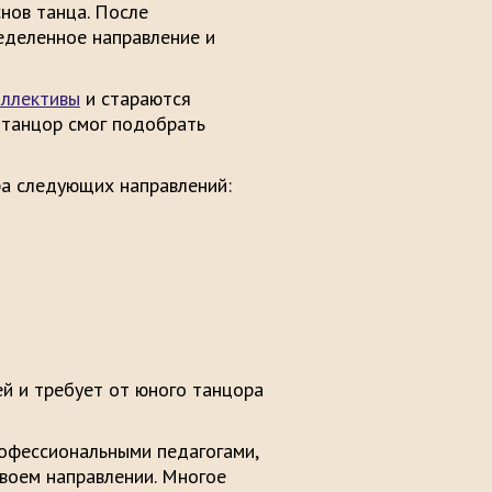
снов танца. После
еделенное направление и
оллективы
и стараются
 танцор смог подобрать
а следующих направлений:
й и требует от юного танцора
офессиональными педагогами,
своем направлении. Многое