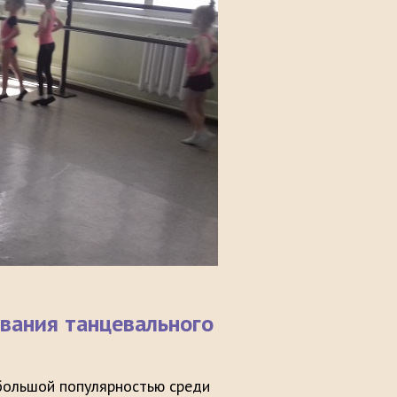
авания танцевального
большой популярностью среди