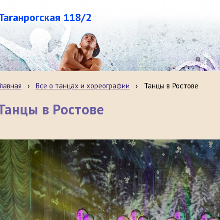
.Таганрогская 118/2
Главная
›
Все о танцах и хореографии
›
Танцы в Ростове
Танцы в Ростове