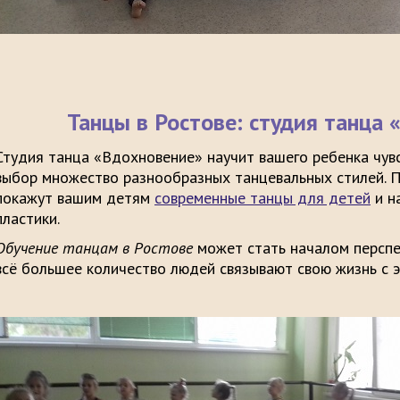
Танцы в Ростове: студия танца
Студия танца «Вдохновение» научит вашего ребенка чувс
выбор множество разнообразных танцевальных стилей. 
покажут вашим детям
современные танцы для детей
и н
пластики.
Обучение танцам в Ростове
может стать началом перспек
всё большее количество людей связывают свою жизнь с э