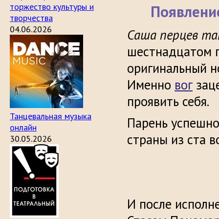
торжество культуры и
Появление
творчества
04.06.2026
Саша перцев т
шестнадцатом г
оригинальный н
Именно
вог
заце
проявить себя.
Танцевальная музыка
Парень успешно
онлайн
страны из ста в
30.05.2026
И после исполн