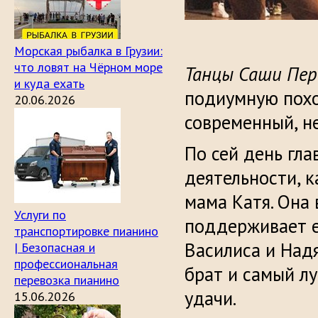
Морская рыбалка в Грузии:
что ловят на Чёрном море
Танцы Саши Пер
и куда ехать
подиумную поход
20.06.2026
современный, н
По сей день гла
деятельности, 
мама Катя. Она 
Услуги по
поддерживает ег
транспортировке пианино
Василиса и Над
| Безопасная и
профессиональная
брат и самый лу
перевозка пианино
удачи.
15.06.2026