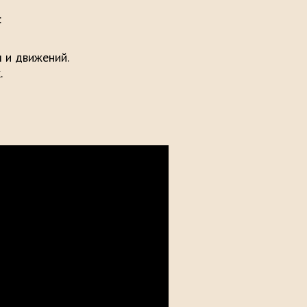
:
 и движений.
.