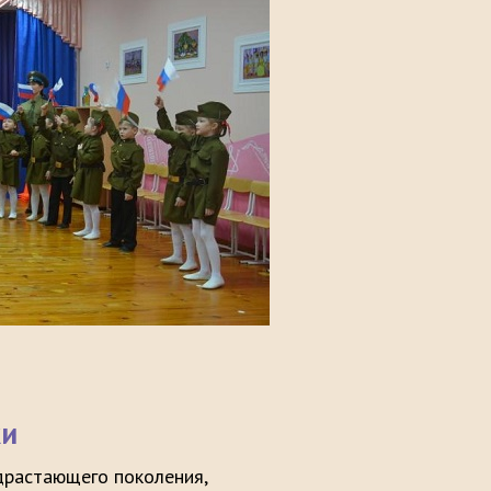
ки
драстающего поколения,