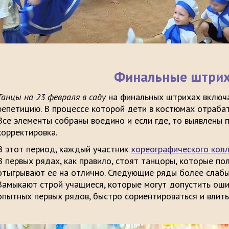
Финальные штри
Танцы на 23 февраля в саду
на финальных штрихах включа
репетицию. В процессе которой дети в костюмах отраба
Все элементы собраны воедино и если где, то выявлены 
корректировка.
В этот период, каждый участник
хореографического кол
В первых рядах, как правило, стоят танцоры, которые по
отыгрывают ее на отлично. Следующие ряды более слабы
Замыкают строй учащиеся, которые могут допустить оши
опытных первых рядов, быстро сориентироваться и влить