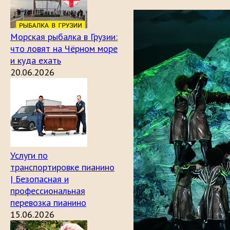
Морская рыбалка в Грузии:
что ловят на Чёрном море
и куда ехать
20.06.2026
Услуги по
транспортировке пианино
| Безопасная и
профессиональная
перевозка пианино
15.06.2026