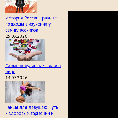
История России - разные
подходы в изучении у
семиклассников
25.07.2026
Самые популярные языки в
мире
14.07.2026
Танцы для девушек: Путь
к здоровью, гармонии и