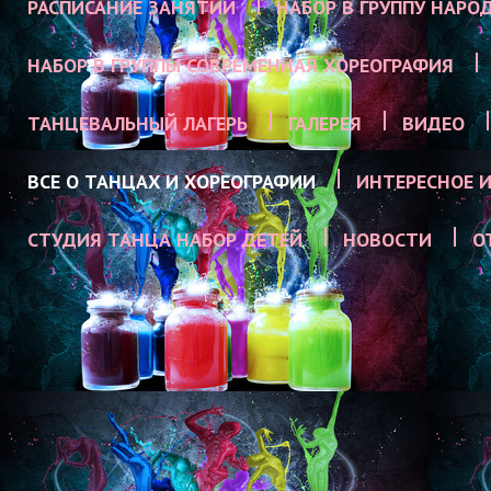
РАСПИСАНИЕ ЗАНЯТИЙ
НАБОР В ГРУППУ НАРО
НАБОР В ГРУППЫ СОВРЕМЕННАЯ ХОРЕОГРАФИЯ
ТАНЦЕВАЛЬНЫЙ ЛАГЕРЬ
ГАЛЕРЕЯ
ВИДЕО
ВСЕ О ТАНЦАХ И ХОРЕОГРАФИИ
ИНТЕРЕСНОЕ И
СТУДИЯ ТАНЦА НАБОР ДЕТЕЙ
НОВОСТИ
О