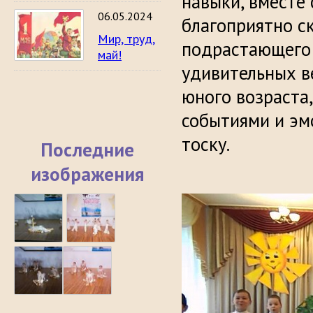
навыки, вместе 
06.05.2024
благоприятно с
Мир, труд,
подрастающего 
май!
удивительных ве
юного возраста
событиями и эм
тоску.
Последние
изображения