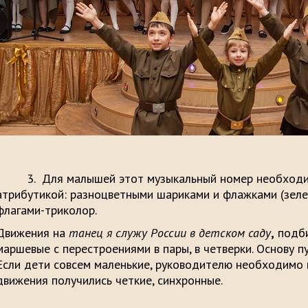
3. Для малышей этот музыкальный номер необходи
атрибутикой: разноцветными шариками и флажками (зеле
флагами-триколор.
Движения на
танец я служу России в детском саду
,
подби
маршевые с перестроениями в пары, в четверки. Основу п
Если дети совсем маленькие, руководителю необходимо 
движения получились четки