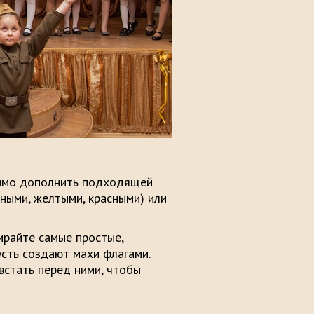
мо дополнить подходящей
ными, желтыми, красными) или
райте самые простые,
усть создают махи флагами.
встать перед ними, чтобы
е, синхронные.