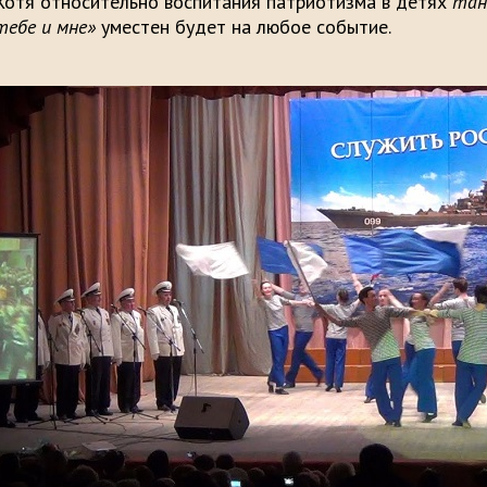
Хотя относительно воспитания патриотизма в детях
тан
тебе и мне»
уместен будет на любое событие.