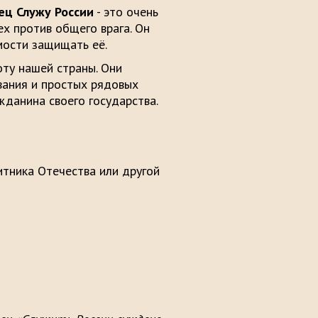
ец Служу России
- это очень
х против общего врага. Он
мости защищать её.
ту нашей страны. Они
вания и простых рядовых
жданина своего государства.
итника Отечества или другой