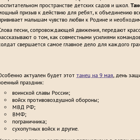
воспитательном пространстве детских садов и школ.
Тан
мощный призыв к действию для ребят, к объединению все
прививает малышам чувство любви к Родине и необходи
Слова песни, сопровождающей движения, передают красо
рассказывают о том, как совместными усилиями командо
солдат свершается самое главное дело для каждого гра
Особенно актуален будет этот
танец на 9 мая
, день защ
военный праздник:
воинской славы России;
войск противовоздушной обороны;
МВД РФ;
ВМФ;
пограничника;
сухопутных войск и другие.