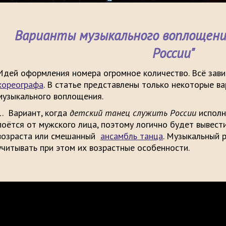
Варианты музыкального воплощени
России"
Идей оформления номера огромное количество. Всё зави
хореографа
. В статье представлены только некоторые ва
музыкального воплощения.
1. Вариант, когда
детский танец служить России
исполн
поётся от мужского лица, поэтому логично будет вывест
возраста или смешанный
ансамбль танца
. Музыкальный 
учитывать при этом их возраст