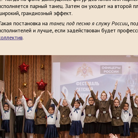
исполняется парный танец. Затем он уходит на второй п
широкий, грандиозный эффект.
Такая постановка на
танец под песню я служу России
,
по
исполнителей и лучше, если задействован будет профес
коллектив