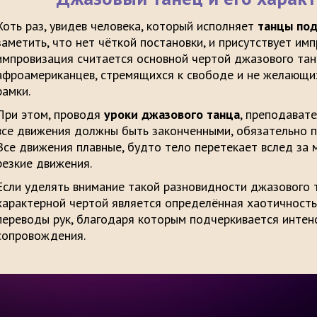
Хоть раз, увидев человека, который исполняет
танцы по
заметить, что нет чёткой постановки, и присутствует им
импровизация считается основной чертой джазового тан
афроамериканцев, стремящихся к свободе и не желающих
рамки.
При этом, проводя
уроки джазового танца
, преподавате
все движения должны быть законченными, обязательно пр
Все движения плавные, будто тело перетекает вслед за 
резкие движения.
Если уделять внимание такой разновидности джазового т
характерной чертой является определённая хаотичност
переводы рук, благодаря которым подчеркивается интен
сопровождения.