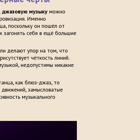
д джазовую музыку
можно
провизация. Именно
ца, поскольку он пошёл от
 загонять себя в ещё большие
ли делают упор на том, что
исутствует чёткость линий.
музыкой, недопустимы никакие
анца, как блюз-джаз, то
ь движений, замысловатые
сивность музыкального