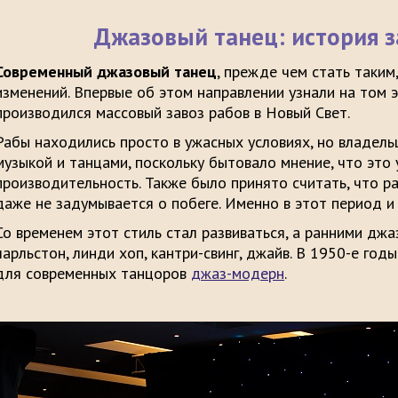
Джазовый танец: история 
Современный джазовый танец
, прежде чем стать таким,
изменений. Впервые об этом направлении узнали на том э
производился массовый завоз рабов в Новый Свет.
Рабы находились просто в ужасных условиях, но владель
музыкой и танцами, поскольку бытовало мнение, что это
производительность. Также было принято считать, что ра
даже не задумывается о побеге. Именно в этот период и
Со временем этот стиль стал развиваться, а ранними дж
чарльстон, линди хоп, кантри-свинг, джайв. В 1950-е го
для современных танцоров
джаз-модерн
.