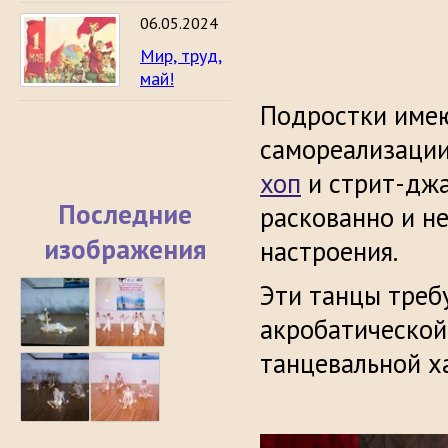
06.05.2024
Мир, труд,
май!
Подростки име
самореализации
хоп
и стрит-дж
Последние
раскованно и н
изображения
настроения.
Эти танцы треб
акробатической
танцевальной х