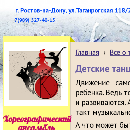
г. Ростов-на-Дону, ул.Таганрогская 118/
7(989) 527-40-15
Главная
›
Все о
Детские тан
Движение - сам
ребенка. Ведь т
и развиваются. 
такт музыкальн
Хореографический
А что может бы
ансамбль