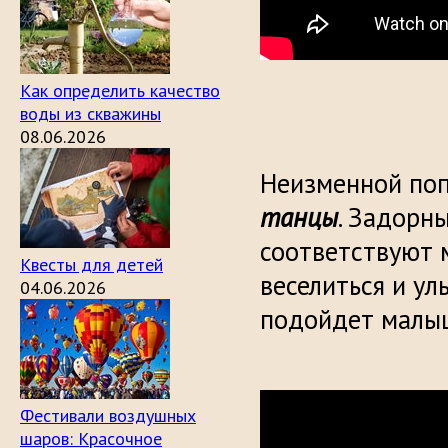
Как определить качество
воды из скважины
08.06.2026
Неизменной по
танцы
. Задорны
соответствуют
Квесты для детей
веселиться и у
04.06.2026
подойдет малы
Фестивали воздушных
шаров: Красочное