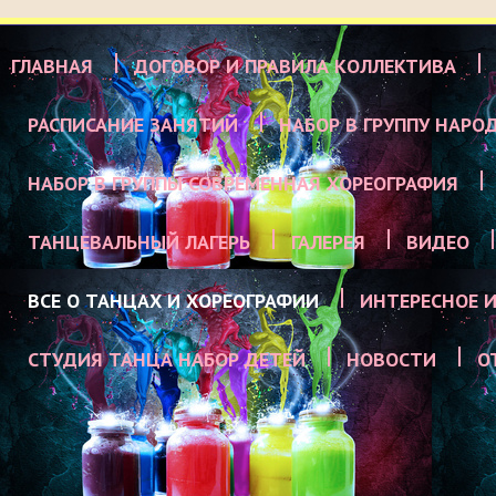
ГЛАВНАЯ
ДОГОВОР И ПРАВИЛА КОЛЛЕКТИВА
РАСПИСАНИЕ ЗАНЯТИЙ
НАБОР В ГРУППУ НАРО
НАБОР В ГРУППЫ СОВРЕМЕННАЯ ХОРЕОГРАФИЯ
ТАНЦЕВАЛЬНЫЙ ЛАГЕРЬ
ГАЛЕРЕЯ
ВИДЕО
ВСЕ О ТАНЦАХ И ХОРЕОГРАФИИ
ИНТЕРЕСНОЕ И
СТУДИЯ ТАНЦА НАБОР ДЕТЕЙ
НОВОСТИ
О